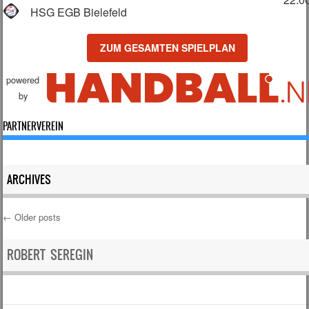
HSG EGB Bielefeld
ZUM GESAMTEN SPIELPLAN
powered
by
PARTNERVEREIN
ARCHIVES
←
Older posts
Post navigation
ROBERT SEREGIN