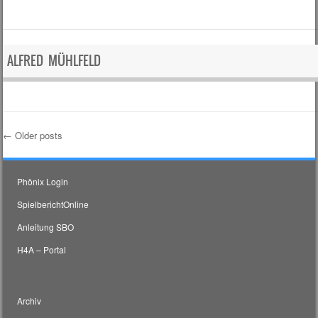
ALFRED MÜHLFELD
←
Older posts
Post navigation
Phönix Login
SpielberichtOnline
Anleitung SBO
H4A – Portal
Archiv