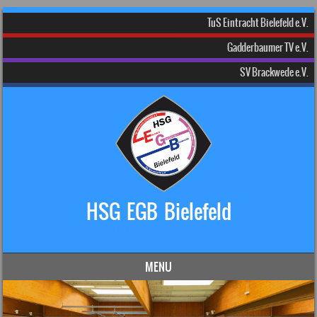
TuS Eintracht Bielefeld e.V.
Gadderbaumer TV e.V.
SV Brackwede e.V.
HSG EGB Bielefeld
Dein Handball-Verein in Bielefeld!
MENU
Skip to content