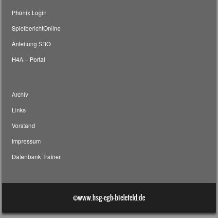
Phönix Login
SpielberichtOnline
Anleitung SBO
H4A – Portal
Archiv
Links
Vorstand
Impressum
Datenbank Trainer
©www.hsg-egb-bielefeld.de