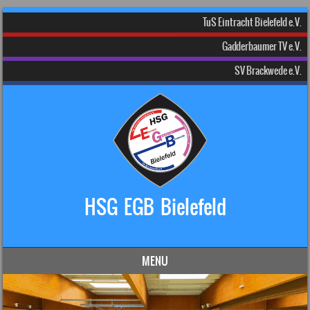
TuS Eintracht Bielefeld e.V.
Gadderbaumer TV e.V.
SV Brackwede e.V.
HSG EGB Bielefeld
Dein Handball-Verein in Bielefeld!
MENU
Skip to content