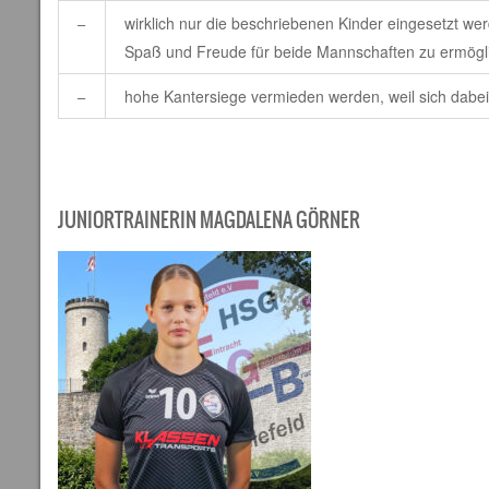
wirklich nur die beschriebenen Kinder eingesetzt we
–
Spaß und Freude für beide Mannschaften zu ermögl
hohe Kantersiege vermieden werden, weil sich dabei
–
JUNIORTRAINERIN
MAGDALENA GÖRNER