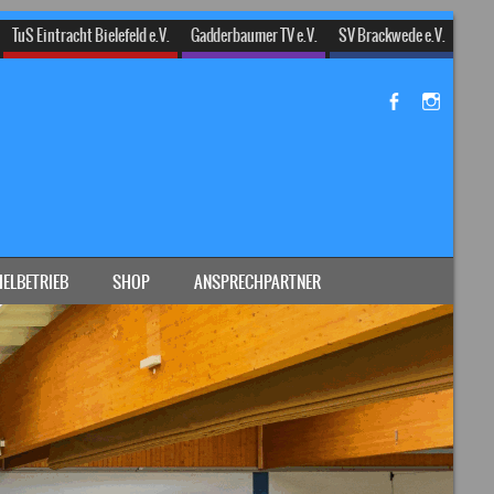
TuS Eintracht Bielefeld e.V.
Gadderbaumer TV e.V.
SV Brackwede e.V.
IELBETRIEB
SHOP
ANSPRECHPARTNER