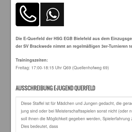
Die E-Querfeld der HSG EGB Bielefeld aus dem Einzugsge
der SV Brackwede nimmt an regelmäßigen 3er-Turnieren te
Trainingszeiten:
Freitag: 17:00-18:15 Uhr Q69 (Quellenhofweg 69)
AUSSCHREIBUNG E-JUGEND QUERFELD
Diese Staffel ist für Mädchen und Jungen gedacht, die ge
jung sind oder bei Meisterschaftsspielen sonst nicht (oder 
soll ihnen die Möglichkeit gegeben werden, Spielerfahrun
Dies bedeutet, dass