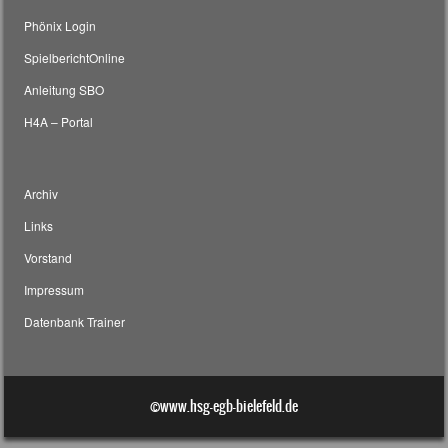
Phönix Login
SpielberichtOnline
Anleitung SBO
H4A – Portal
Archiv
Links
Vorstand
Impressum
Datenbank Trainer
©www.hsg-egb-bielefeld.de