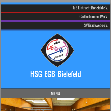
TuS Eintracht Bielefeld e.V.
Gadderbaumer TV e.V.
SV Brackwede e.V.
HSG EGB Bielefeld
Dein Handball-Verein in Bielefeld!
MENU
Skip to content