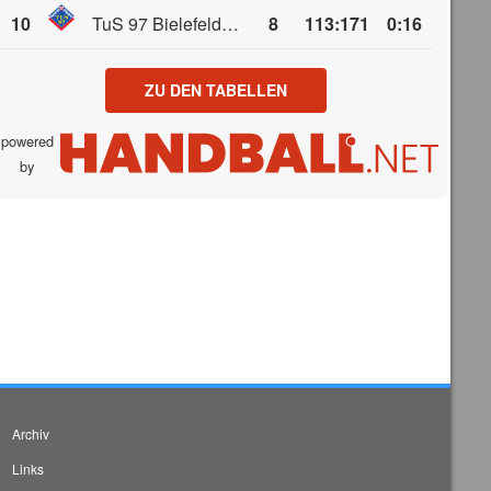
10
TuS 97 Bielefeld/Jöllenbeck 2
8
113
:
171
0:16
ZU DEN TABELLEN
powered
by
Archiv
Links