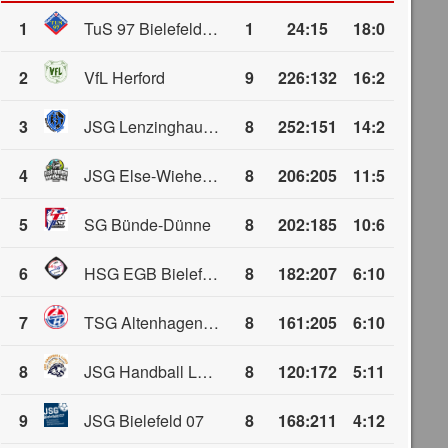
1
TuS 97 Bielefeld/Jöllenbeck
1
24
:
15
18:0
2
VfL Herford
9
226
:
132
16:2
3
JSG Lenzinghausen-Spenge
8
252
:
151
14:2
4
JSG Else-Wiehen Wölfe
8
206
:
205
11:5
5
SG Bünde-Dünne
8
202
:
185
10:6
6
HSG EGB Bielefeld
8
182
:
207
6:10
7
TSG Altenhagen-Heepen
8
161
:
205
6:10
8
JSG Handball Löhne-Mennighüffen-Obernbeck
8
120
:
172
5:11
9
JSG Bielefeld 07
8
168
:
211
4:12