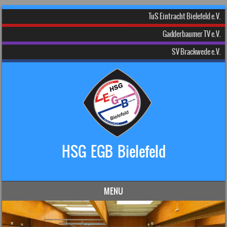
TuS Eintracht Bielefeld e.V.
Gadderbaumer TV e.V.
SV Brackwede e.V.
HSG EGB Bielefeld
Dein Handball-Verein in Bielefeld!
MENU
Skip to content