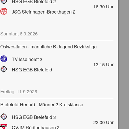
HSG EGB Bielefeld 2
16:30
Uhr
JSG Steinhagen-Brockhagen 2
Sonntag, 6.9.2026
Ostwestfalen - männliche B-Jugend Bezirksliga
TV Isselhorst 2
13:15
Uhr
HSG EGB Bielefeld
Freitag, 11.9.2026
Bielefeld-Herford - Männer 2.Kreisklasse
HSG EGB Bielefeld 3
22:00
Uhr
CVJM Rödinghausen 3