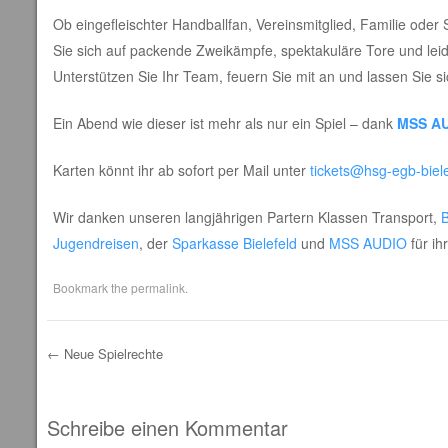
Ob eingefleischter Handballfan, Vereinsmitglied, Familie oder S
Sie sich auf packende Zweikämpfe, spektakuläre Tore und leid
Unterstützen Sie Ihr Team, feuern Sie mit an und lassen Sie s
Ein Abend wie dieser ist mehr als nur ein Spiel – dank
MSS A
Karten könnt ihr ab sofort per Mail unter
tickets@hsg-egb-biele
Wir danken unseren langjährigen Partern Klassen Transport,
Jugendreisen
, der
Sparkasse Bielefeld
und
MSS AUDIO
für ih
Bookmark the
permalink
.
←
Neue Spielrechte
Post navigation
Schreibe einen Kommentar