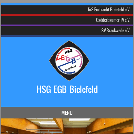
TuS Eintracht Bielefeld e.V.
Gadderbaumer TV e.V.
SV Brackwede e.V.
HSG EGB Bielefeld
Dein Handball-Verein in Bielefeld!
MENU
Skip to content