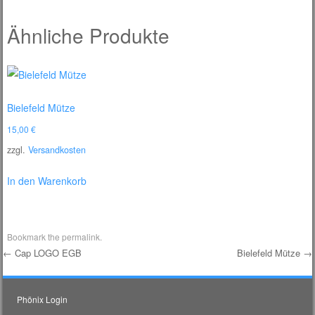
Ähnliche Produkte
Bielefeld Mütze
15,00
€
zzgl.
Versandkosten
In den Warenkorb
Bookmark the
permalink
.
←
Cap LOGO EGB
Bielefeld Mütze
→
Post navigation
Phönix Login