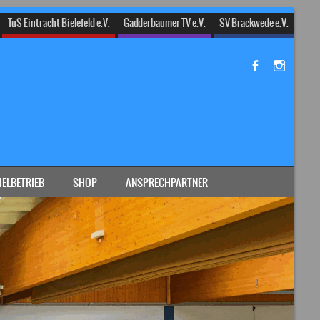
TuS Eintracht Bielefeld e.V.
Gadderbaumer TV e.V.
SV Brackwede e.V.
IELBETRIEB
SHOP
ANSPRECHPARTNER