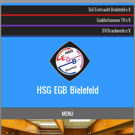
TuS Eintracht Bielefeld e.V.
Gadderbaumer TV e.V.
SV Brackwede e.V.
HSG EGB Bielefeld
Dein Handball-Verein in Bielefeld!
MENU
Skip to content