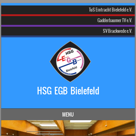
TuS Eintracht Bielefeld e.V.
Gadderbaumer TV e.V.
SV Brackwede e.V.
HSG EGB Bielefeld
Dein Handball-Verein in Bielefeld!
MENU
Skip to content