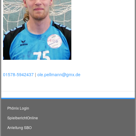
01578-5942437
|
ole.pellmann@gmx.de
Phönix Login
SpielberichtOnline
Anleitung SBO