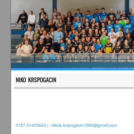
NIKO KRSPOGACIN
0157-51453624
|
nikola.krspogacin1993@gmail.com