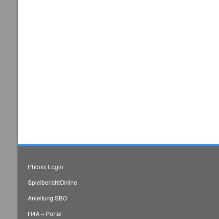
Phönix Login
SpielberichtOnline
Anleitung SBO
H4A – Portal