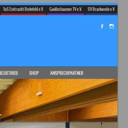
TuS Eintracht Bielefeld e.V.
Gadderbaumer TV e.V.
SV Brackwede e.V.
IELBETRIEB
SHOP
ANSPRECHPARTNER