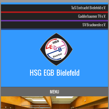
TuS Eintracht Bielefeld e.V.
Gadderbaumer TV e.V.
SV Brackwede e.V.
HSG EGB Bielefeld
Dein Handball-Verein in Bielefeld!
MENU
Skip to content