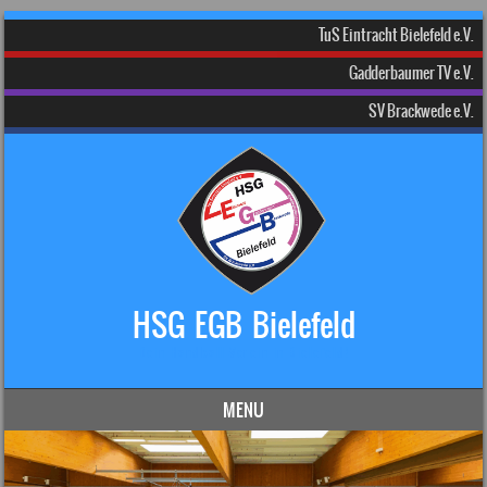
TuS Eintracht Bielefeld e.V.
Gadderbaumer TV e.V.
SV Brackwede e.V.
HSG EGB Bielefeld
Dein Handball-Verein in Bielefeld!
MENU
Skip to content