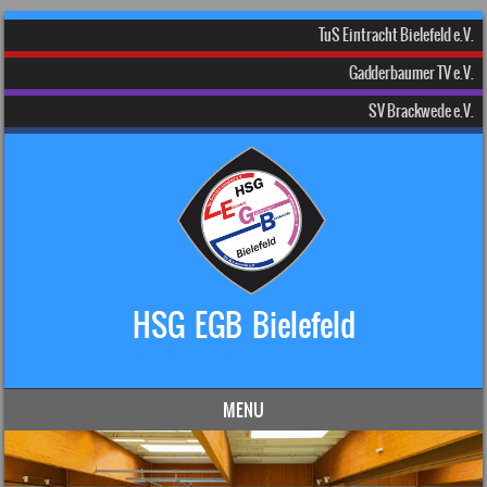
TuS Eintracht Bielefeld e.V.
Gadderbaumer TV e.V.
SV Brackwede e.V.
HSG EGB Bielefeld
Dein Handball-Verein in Bielefeld!
MENU
Skip to content