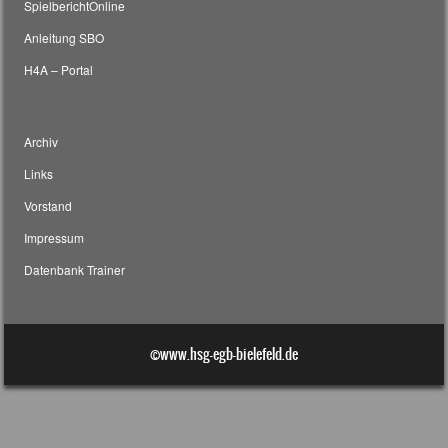
SpielberichtOnline
Anleitung SBO
H4A – Portal
Archiv
Links
Vorstand
Impressum
Datenbank Trainer
©www.hsg-egb-bielefeld.de