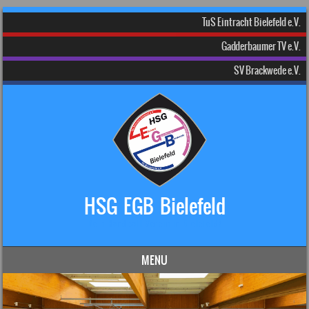
TuS Eintracht Bielefeld e.V.
Gadderbaumer TV e.V.
SV Brackwede e.V.
HSG EGB Bielefeld
Dein Handball-Verein in Bielefeld!
MENU
Skip to content