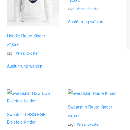
18,00
€
zzgl.
Versandkosten
Dieses
Ausführung wählen
Produkt
weist
Hoodie Raute Kinder
mehrere
27,50
€
Varianten
zzgl.
Versandkosten
auf.
Dieses
Die
Ausführung wählen
Produkt
Optionen
weist
können
mehrere
auf
Varianten
der
auf.
Produktseite
Sweatshirt Raute Kinder
Die
gewählt
Sweatshirt HSG EGB
Optionen
werden
23,00
€
Bielefeld Kinder
können
zzgl.
Versandkosten
auf