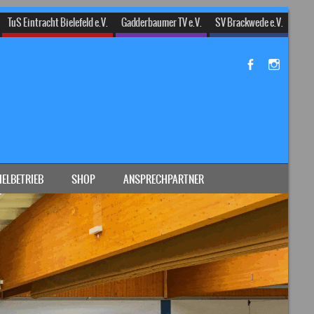
TuS Eintracht Bielefeld e.V.
Gadderbaumer TV e.V.
SV Brackwede e.V.
IELBETRIEB
SHOP
ANSPRECHPARTNER