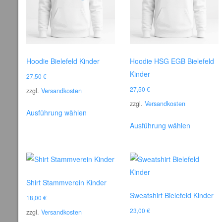
Hoodie Bielefeld Kinder
Hoodie HSG EGB Bielefeld
Kinder
27,50
€
27,50
€
zzgl.
Versandkosten
zzgl.
Versandkosten
Dieses
Ausführung wählen
Produkt
Dieses
Ausführung wählen
weist
Produkt
mehrere
weist
Varianten
mehrere
auf.
Varianten
Shirt Stammverein Kinder
Die
auf.
Sweatshirt Bielefeld Kinder
Optionen
Die
18,00
€
können
Optionen
23,00
€
zzgl.
Versandkosten
auf
können