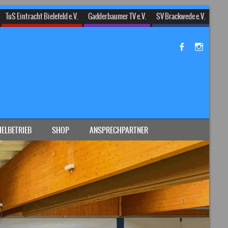
TuS Eintracht Bielefeld e.V.
Gadderbaumer TV e.V.
SV Brackwede e.V.
IELBETRIEB
SHOP
ANSPRECHPARTNER