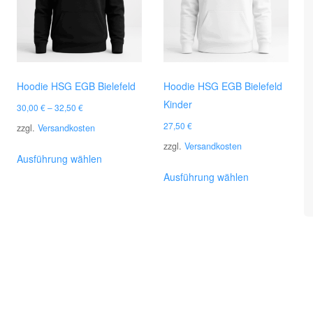
Hoodie HSG EGB Bielefeld
Hoodie HSG EGB Bielefeld
Kinder
30,00
€
–
32,50
€
27,50
€
zzgl.
Versandkosten
zzgl.
Versandkosten
Dieses
Ausführung wählen
Produkt
Dieses
Ausführung wählen
weist
Produkt
mehrere
weist
Varianten
mehrere
auf.
Varianten
Die
auf.
Optionen
Die
können
Optionen
auf
können