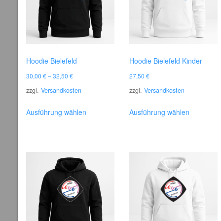
Hoodie Bielefeld
Hoodie Bielefeld Kinder
30,00
€
–
32,50
€
27,50
€
zzgl.
Versandkosten
zzgl.
Versandkosten
Dieses
Dieses
Ausführung wählen
Ausführung wählen
Produkt
Produkt
weist
weist
mehrere
mehrere
Varianten
Varianten
auf.
auf.
Die
Die
Optionen
Optionen
können
können
auf
auf