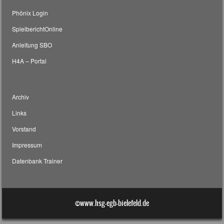
Phönix Login
SpielberichtOnline
Anleitung SBO
H4A – Portal
Archiv
Links
Vorstand
Impressum
Datenbank Trainer
©www.hsg-egb-bielefeld.de