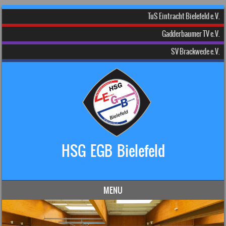
TuS Eintracht Bielefeld e.V.
Gadderbaumer TV e.V.
SV Brackwede e.V.
HSG EGB Bielefeld
Dein Handball-Verein in Bielefeld!
MENU
Skip to content