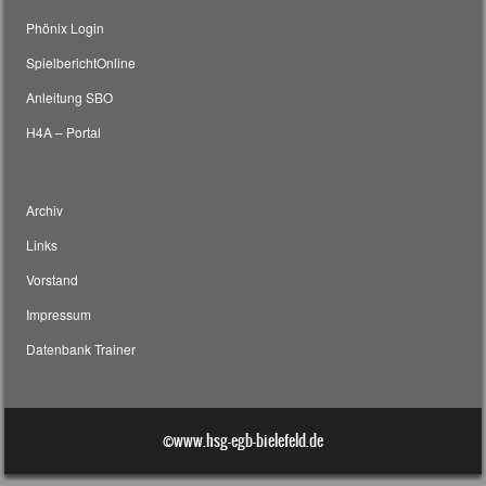
Phönix Login
SpielberichtOnline
Anleitung SBO
H4A – Portal
Archiv
Links
Vorstand
Impressum
Datenbank Trainer
©www.hsg-egb-bielefeld.de