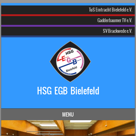
TuS Eintracht Bielefeld e.V.
Gadderbaumer TV e.V.
SV Brackwede e.V.
HSG EGB Bielefeld
Dein Handball-Verein in Bielefeld!
MENU
Skip to content