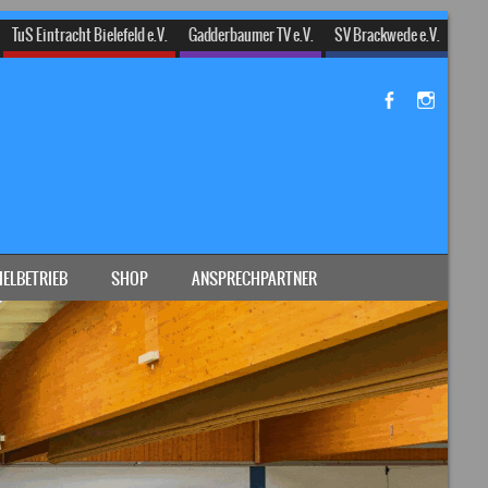
TuS Eintracht Bielefeld e.V.
Gadderbaumer TV e.V.
SV Brackwede e.V.
IELBETRIEB
SHOP
ANSPRECHPARTNER