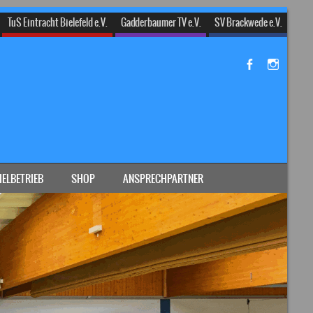
TuS Eintracht Bielefeld e.V.
Gadderbaumer TV e.V.
SV Brackwede e.V.
IELBETRIEB
SHOP
ANSPRECHPARTNER