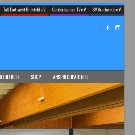
TuS Eintracht Bielefeld e.V.
Gadderbaumer TV e.V.
SV Brackwede e.V.
IELBETRIEB
SHOP
ANSPRECHPARTNER