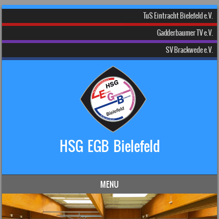
TuS Eintracht Bielefeld e.V.
Gadderbaumer TV e.V.
SV Brackwede e.V.
HSG EGB Bielefeld
Dein Handball-Verein in Bielefeld!
MENU
Skip to content