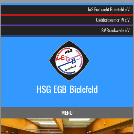
TuS Eintracht Bielefeld e.V.
Gadderbaumer TV e.V.
SV Brackwede e.V.
HSG EGB Bielefeld
Dein Handball-Verein in Bielefeld!
MENU
Skip to content