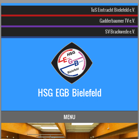
TuS Eintracht Bielefeld e.V.
Gadderbaumer TV e.V.
SV Brackwede e.V.
HSG EGB Bielefeld
Dein Handball-Verein in Bielefeld!
MENU
Skip to content