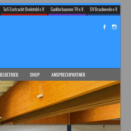
TuS Eintracht Bielefeld e.V.
Gadderbaumer TV e.V.
SV Brackwede e.V.
IELBETRIEB
SHOP
ANSPRECHPARTNER