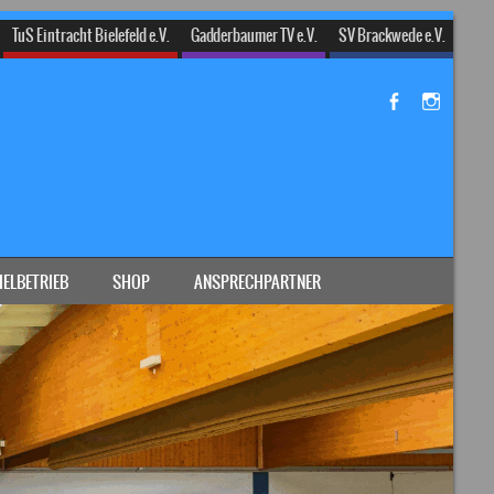
TuS Eintracht Bielefeld e.V.
Gadderbaumer TV e.V.
SV Brackwede e.V.
IELBETRIEB
SHOP
ANSPRECHPARTNER