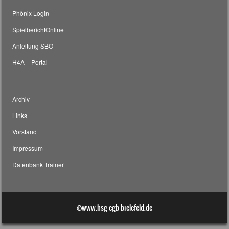
Phönix Login
SpielberichtOnline
Anleitung SBO
H4A – Portal
Archiv
Links
Vorstand
Impressum
Datenbank Trainer
©www.hsg-egb-bielefeld.de