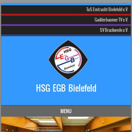
TuS Eintracht Bielefeld e.V.
Gadderbaumer TV e.V.
SV Brackwede e.V.
HSG EGB Bielefeld
Dein Handball-Verein in Bielefeld!
MENU
Skip to content