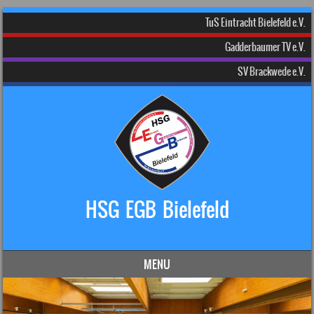
TuS Eintracht Bielefeld e.V.
Gadderbaumer TV e.V.
SV Brackwede e.V.
HSG EGB Bielefeld
Dein Handball-Verein in Bielefeld!
MENU
Skip to content