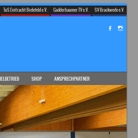
TuS Eintracht Bielefeld e.V.
Gadderbaumer TV e.V.
SV Brackwede e.V.
IELBETRIEB
SHOP
ANSPRECHPARTNER