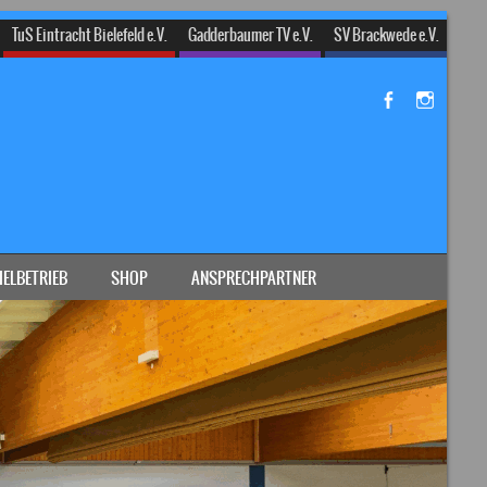
TuS Eintracht Bielefeld e.V.
Gadderbaumer TV e.V.
SV Brackwede e.V.
IELBETRIEB
SHOP
ANSPRECHPARTNER