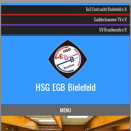
TuS Eintracht Bielefeld e.V.
Gadderbaumer TV e.V.
SV Brackwede e.V.
HSG EGB Bielefeld
Dein Handball-Verein in Bielefeld!
MENU
Skip to content