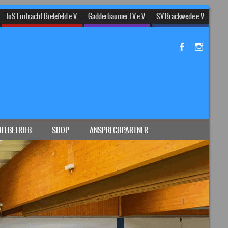
TuS Eintracht Bielefeld e.V.
Gadderbaumer TV e.V.
SV Brackwede e.V.
IELBETRIEB
SHOP
ANSPRECHPARTNER