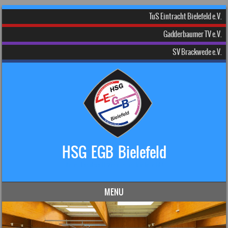
TuS Eintracht Bielefeld e.V.
Gadderbaumer TV e.V.
SV Brackwede e.V.
HSG EGB Bielefeld
Dein Handball-Verein in Bielefeld!
MENU
Skip to content