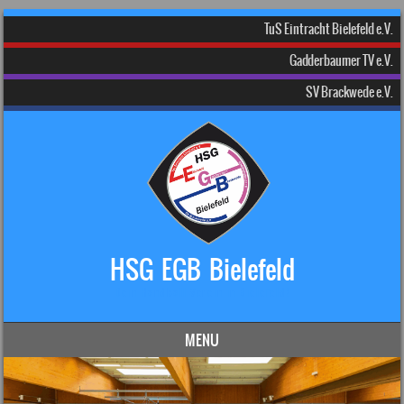
TuS Eintracht Bielefeld e.V.
Gadderbaumer TV e.V.
SV Brackwede e.V.
HSG EGB Bielefeld
Dein Handball-Verein in Bielefeld!
MENU
Skip to content