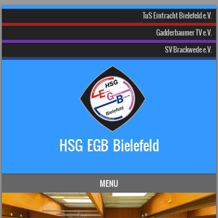
TuS Eintracht Bielefeld e.V.
Gadderbaumer TV e.V.
SV Brackwede e.V.
HSG EGB Bielefeld
Dein Handball-Verein in Bielefeld!
MENU
Skip to content