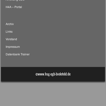
H4A – Portal
Archiv
Links
Vorstand
Impressum
Datenbank Trainer
©www.hsg-egb-bielefeld.de