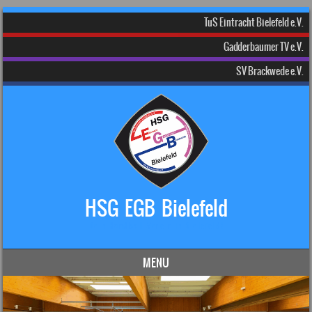
TuS Eintracht Bielefeld e.V.
Gadderbaumer TV e.V.
SV Brackwede e.V.
HSG EGB Bielefeld
Dein Handball-Verein in Bielefeld!
MENU
Skip to content