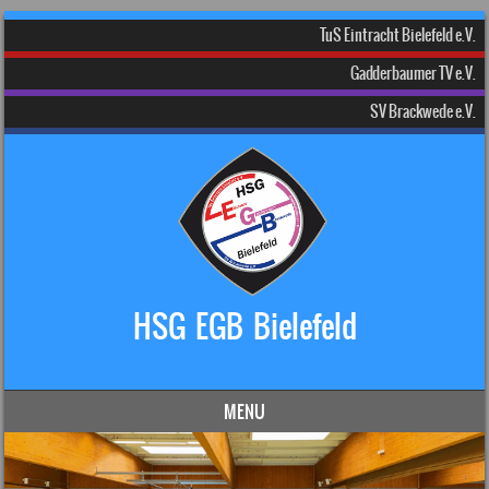
TuS Eintracht Bielefeld e.V.
Gadderbaumer TV e.V.
SV Brackwede e.V.
HSG EGB Bielefeld
Dein Handball-Verein in Bielefeld!
MENU
Skip to content