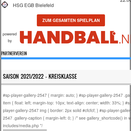
HSG EGB Bielefeld
ZUM GESAMTEN SPIELPLAN
powered
by
PARTNERVEREIN
SAISON 2021/2022 – KREISKLASSE
#sp-player-gallery-2547 { margin: auto; } #sp-player-gallery-2547 .gal
item { float: left; margin-top: 10px; text-align: center; width: 33%; } #s
player-gallery-2547 img { border: 2px solid #cfcfcf; } #sp-player-galler
2547 .gallery-caption { margin-left: 0; } /* see gallery_shortcode() in 
includes/media.php */