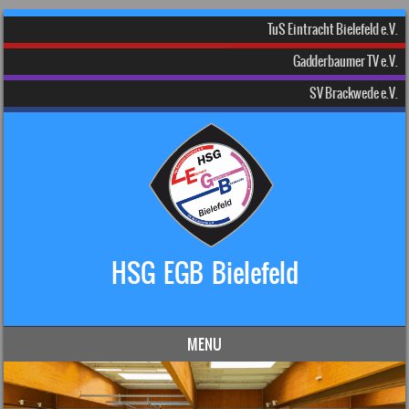
TuS Eintracht Bielefeld e.V.
Gadderbaumer TV e.V.
SV Brackwede e.V.
HSG EGB Bielefeld
Dein Handball-Verein in Bielefeld!
MENU
Skip to content