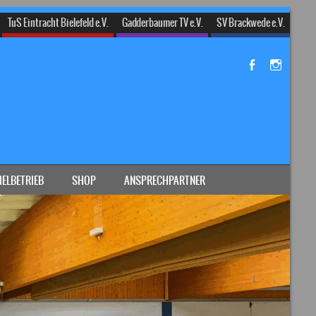
TuS Eintracht Bielefeld e.V.
Gadderbaumer TV e.V.
SV Brackwede e.V.
IELBETRIEB
SHOP
ANSPRECHPARTNER