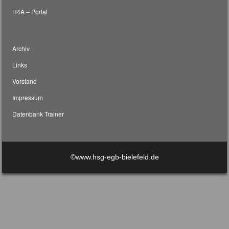
H4A – Portal
Archiv
Links
Vorstand
Impressum
Datenbank Trainer
©www.hsg-egb-bielefeld.de