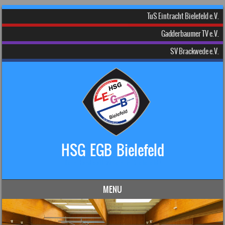
TuS Eintracht Bielefeld e.V.
Gadderbaumer TV e.V.
SV Brackwede e.V.
HSG EGB Bielefeld
Dein Handball-Verein in Bielefeld!
MENU
Skip to content