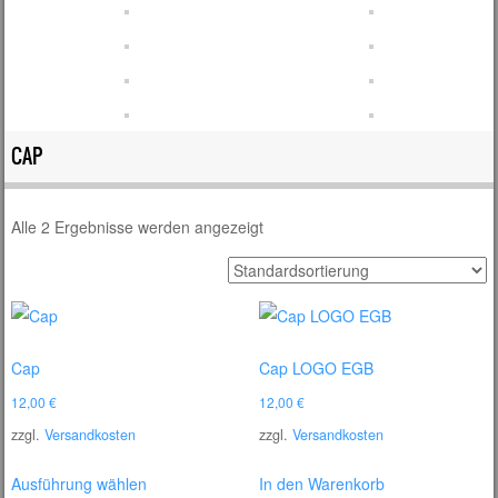
CAP
Alle 2 Ergebnisse werden angezeigt
Cap
Cap LOGO EGB
12,00
€
12,00
€
zzgl.
Versandkosten
zzgl.
Versandkosten
Dieses
Ausführung wählen
In den Warenkorb
Produkt