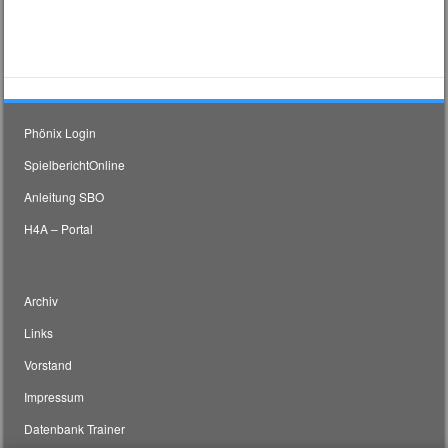
weist
mehrere
Varianten
auf.
Die
Phönix Login
Optionen
SpielberichtOnline
können
Anleitung SBO
auf
H4A – Portal
der
Produktseite
gewählt
Archiv
werden
Links
Vorstand
Impressum
Datenbank Trainer